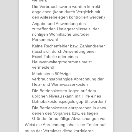
werden)
Die Verbrauchswerte wurden
korrekt
abgelesen
(kann durch Vergleich mit
den Ablesebelegen kontrolliert werden)
Angabe und Anwendung des
zutreffenden
Umlageschlüssels
, der
richtigen
Wohnfläche und/oder
Personenzahl
Keine
Rechenfehler
bzw. Zahlendreher
(lässt sich durch Anwendung einer
Excel-Tabelle oder eines
Hausverwalterprogramms meist
vermeiden9
Mindestens 50%zige
verbrauchsabhängige Abrechnung der
Heiz- und Warmwasserkosten
Die Betriebskosten liegen auf dem
üblichen Niveau
(kann mit Hilfe eines
Betriebskostenspiegels geprüft werden)
Die Betriebskosten entsprechen in etwa
denen
des Vorjahres
bzw. es liegen
Gründe für auffällige Abweichungen vor
Weist die Abrechnung inhaltliche Fehler auf,
muss der Vermieter diese korrigieren.