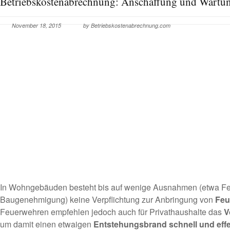
Betriebskostenabrechnung: Anschaffung und Wartun
November 18, 2015
by Betriebskostenabrechnung.com
In Wohngebäuden besteht bis auf wenige Ausnahmen (etwa Feue
Baugenehmigung) keine Verpflichtung zur Anbringung von
Feu
Feuerwehren empfehlen jedoch auch für Privathaushalte das
V
um damit einen etwaigen
Entstehungsbrand schnell und eff