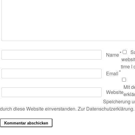
S
*
Name
websit
time I
*
Email
Mit d
Website
erklä
Speicherung un
durch diese Website einverstanden. Zur
Datenschutzerklärung