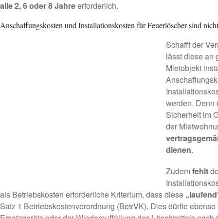
alle 2, 6 oder 8 Jahre
erforderlich.
Anschaffungskosten und Installationskosten für Feuerlöscher sind nich
Schafft der Ve
lässt diese an
Mietobjekt inst
Anschaffungsk
Installationsko
werden. Denn 
Sicherheit im 
der Mietwohnu
vertragsgem
dienen
.
Zudem
fehlt
de
Installationsko
als Betriebskosten erforderliche Kriterium, dass diese
„laufend
Satz 1 Betriebskostenverordnung (BetrVK). Dies dürfte ebenso 
Ersatzgeräts oder der Wiederauffüllung des Löschmittels nac