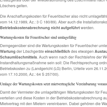
Löschers gelten.
Die Anschaffungskosten für Feuerlöscher also nicht umlagefähig
vom 14.12.1989, Az.: 3 C 180/89). Aber auch die Installationsk
Betriebskostenabrechnung nicht aufgeführt
werden.
Wartungskosten für Feuerlöscher sind umlagefähig
Demgegenüber sind die Wartungskosten für Feuerlöscher umle
Wartung
der Löschgeräte
einschließlich
des etwaigen
Austa
Schaumlöschmittels
. Auch wenn nach der Rechtslehre der We
Instandhaltungsmaßnahme sein soll: Die Rechtsprechung ordn
Betriebskosten zu (Landgericht (LG) Berlin, Urteile vom 26.11.
vom 17.10.2000, Az.: 64 S 257/00).
Umlage der Wartungskosten setzt mietvertragliche Vereinbarung vorau
Damit der Vermieter die umlagefähigen Wartungskosten für Feue
verteilen und diese Kosten in der Betriebskostenabrechnung au
Mietvertrag mit den Mietern vereinbaren. Dabei gehören die W