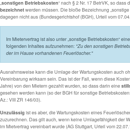
„
sonstigen Betriebskosten
“ nach § 2 Nr. 17 BetrVK, so dass 
bezeichnet
werden müssen. Die bloße Bezeichnung „sonstige B
dagegen nicht aus (Bundesgerichtshof (BGH), Urteil vom 07.04.
Im Mietervertrag ist also unter „sonstige Betriebskosten“ ei
folgenden Inhaltes aufzunehmen:
"Zu den sonstigen Betrieb
der im Hause vorhandenen Feuerlöscher."
Ausnahmsweise kann die Umlage der Wartungskosten auch ohn
Vereinbarung wirksam sein. Das ist der Fall, wenn diese Koste
Jahre) von den Mietern gezahlt wurden, so dass darin eine
sti
gesehen werden kann (so der BGH für sonstige Betriebskosten:
Az.: VIII ZR 146/03).
Unzulässig
ist es aber, die Wartungskosten eines Feuerlösch
zuzurechnen. Das gilt auch, wenn keine Umlagefähigkeit der W
im Mietvertrag vereinbart wurde (AG Stuttgart, Urteil vom 22.07