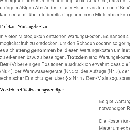
Hintergrund dieser Unterscheidung ist die Annahme, dass der Ve
unregelmäßigen Abständen in sein Haus investieren oder Schäd
kann er somit über die bereits eingenommene Miete abdecken u
Problem: Wartungskosten
In vielen Mietobjekten entstehen Wartungskosten. Es handelt
möglichst früh zu entdecken, um den Schaden sodann so geri
es sich
streng genommen
bei diesen Wartungskosten um
Ins
zu erkennen bzw. zu beseitigen.
Trotzdem
sind Wartungskosten
BetrKV) bei einigen Positionen ausdrücklich erwähnt, dass die
(Nr. 4), der Warmwassergeräte (Nr. 5c), des Aufzugs (Nr. 7), 
technischer Einrichtungen über § 2 Nr. 17 BetrKV als sog. sons
Vorsicht bei Vollwartungsverträgen
Es gibt Wartun
notwendigen R
Die Kosten für
Mieter umlegba