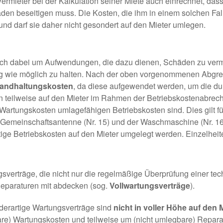
rmieter bei der Kalkulation seiner Miete auch einrechnet, dass
en beseitigen muss. Die Kosten, die ihm in einem solchen Fall
nd darf sie daher nicht gesondert auf den Mieter umlegen.
 sich dabei um Aufwendungen, die dazu dienen, Schäden zu ver
ng wie möglich zu halten. Nach der oben vorgenommenen Abgr
tandhaltungskosten
, da diese aufgewendet werden, um die du
 teilweise auf den Mieter im Rahmen der Betriebskostenabre
 Wartungskosten umlagefähigen Betriebskosten sind. Dies gilt f
der Gemeinschaftsantenne (Nr. 15) und der Waschmaschine (Nr. 
tige Betriebskosten auf den Mieter umgelegt werden. Einzelheite
gsverträge, die nicht nur die regelmäßige Überprüfung einer te
eparaturen mit abdecken (sog.
Vollwartungsverträge
).
 derartige Wartungsverträge sind
nicht in voller Höhe auf den
re) Wartungskosten und teilweise um (nicht umlegbare) Repara