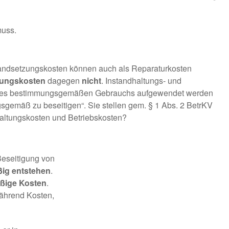
muss.
standsetzungskosten können auch als Reparaturkosten
tungskosten
dagegen
nicht
. Instandhaltungs- und
tung des bestimmungsgemäßen Gebrauchs aufgewendet werden
gemäß zu beseitigen“. Sie stellen gem. § 1 Abs. 2 BetrKV
haltungskosten und Betriebskosten?
Beseitigung von
ig entstehen
.
ßige Kosten
.
während Kosten,