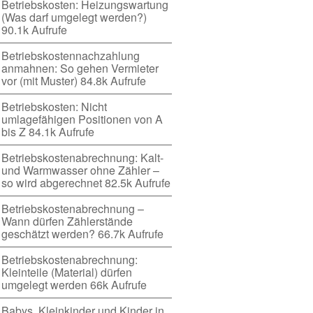
Betriebskosten: Heizungswartung
(Was darf umgelegt werden?)
90.1k Aufrufe
Betriebskostennachzahlung
anmahnen: So gehen Vermieter
vor (mit Muster)
84.8k Aufrufe
Betriebskosten: Nicht
umlagefähigen Positionen von A
bis Z
84.1k Aufrufe
Betriebskostenabrechnung: Kalt-
und Warmwasser ohne Zähler –
so wird abgerechnet
82.5k Aufrufe
Betriebskostenabrechnung –
Wann dürfen Zählerstände
geschätzt werden?
66.7k Aufrufe
Betriebskostenabrechnung:
Kleinteile (Material) dürfen
umgelegt werden
66k Aufrufe
Babys, Kleinkinder und Kinder in